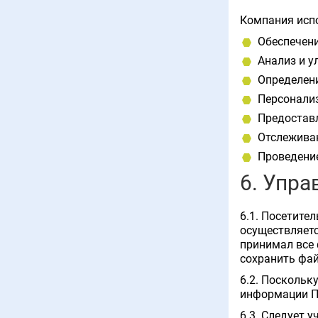
Компания испо
Обеспечени
Анализ и у
Определени
Персонализ
Предоставл
Отслеживан
Проведени
6. Упра
6.1. Посетите
осуществляетс
принимал все 
сохранить фай
6.2. Поскольк
информации По
6.3. Следует 