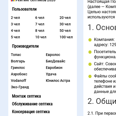
Рейтинг септиков 2026
Настоящая Пол
(далее — Комп
Пользователи
Целью настоящ
используются 
2 чел
6 чел
20 чел
3 чел
7 чел
30 чел
1. Осно
4 чел
8 чел
50 чел
5 чел
10 чел
100 чел
Компания: 
адресу: 12
Производители
Посетитель
Топас
Евролос
функциона
Волгарь
БиоДевайс
Сайт: Сово
Гринлос
Евробион
обеспечива
Аэробокс
Удача
Файлы cook
Vodanoff
Юнилос Астра
телефоне и
действия и
Эко-Гранд
данные для
Монтаж септика
2. Общи
Обслуживание септика
Консервация септика
2.1. При перв