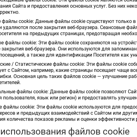
ния Сайта и предоставления основных услуг. Без них нек
рректно.
е файлы cookie: Данные файлы cookie существуют только в
и удаляются после закрытия веб-браузера. Сеансовые фа
осетителя на предыдущих страницах, предотвращая необх
ые файлы cookie: Эти файлы cookie сохраняются на устройс
 закрытия веб-браузера. Они используются для запоминан
осещений, а также для идентификации Посетителя как ун
еские / Статистические файлы cookie: Эти файлы cookie с
ет с Сайтом, например, какие страницы посещает чаще всег
ибки. Основная цель таких файлов cookie — улучшение раб
етителей.
альные файлы cookie: Данные файлы cookie позволяют С
я пользователя, язык или регион) и предоставлять улучше
е файлы cookie: Эти файлы cookie используются для пред
тересов и предыдущих взаимодействий с Сайтом или други
ния количества показов рекламы и оценки эффективности
 использования файлов cookie