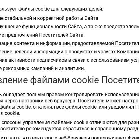
льзует файлы cookie для следующих целей:
е стабильной и корректной работы Сайта.
лучшение функциональности Сайта, а также предоставляем
е предпочтений Посетителей Сайта.
ация контента и информации, предоставляемой Посетител
ение целевой информации о продуктах и услугах Компани
ие активности подписчиков в связи с использованием усл
е рекламных кампаний и аналитики.
вление файлами cookie Посети
ль обладает полным правом контролировать использование
я через настройки веб-браузера. Посетитель может настро
файлы cookie, отклонял все файлы cookie, или уведомлял 
л cookie.
у способы управления файлами cookie отличаются для разн
сетителю рекомендуется обратиться к справочному разде
учитывать, что некоторые веб-браузеры поддерживают функц