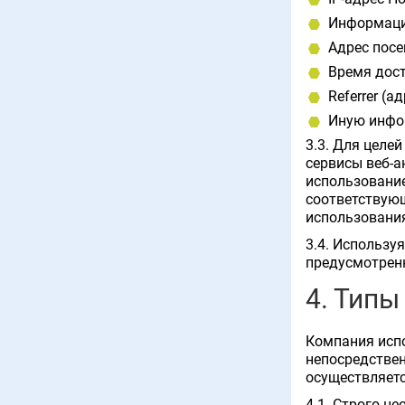
Информацию
Адрес посе
Время дост
Referrer (
Иную инфор
3.3. Для целе
сервисы веб-а
использование
соответствующ
использования
3.4. Использу
предусмотрен
4. Типы
Компания испо
непосредствен
осуществляет
4.1. Строго н