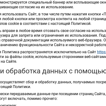
емонстрируется специальный баннер или всплывающее окн
шивающее согласие на их использование.
я использовать Сайт, в том числе путем нажатия кнопки «П
я любой кнопки или просмотра контента на любой странице
лов cookie в соответствии с настоящей Политикой.
ль вправе в любое время отозвать свое согласие на исполь
аузера для запрета или ограничения их использования. П
 справочной документации используемого веб-браузера. О
раничению функциональности Сайта и некорректной работе
я Политика распространяется исключительно на Сайт
https
ти за файлы cookie, используемые сторонними веб-сайтами
на Сайте.
 и обработка данных с помощью
 осуществляет сбор и обработку данных, получаемых посре
тоящей Политики.
чески передаваемые данные при посещении страниц Сайта,
могут включать, помимо прочего:
осетителя;