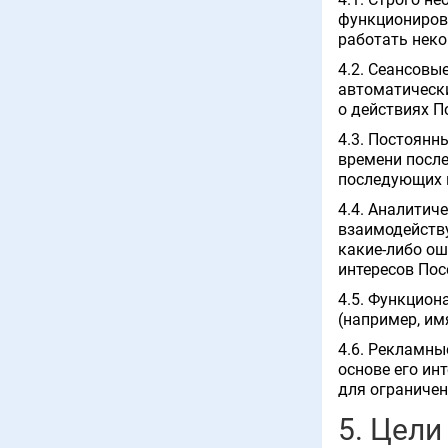
функционирова
работать неко
4.2. Сеансовы
автоматическ
о действиях П
4.3. Постоянн
времени после
последующих п
4.4. Аналитич
взаимодейству
какие-либо ош
интересов Пос
4.5. Функцион
(например, им
4.6. Рекламны
основе его ин
для ограниче
5. Цели