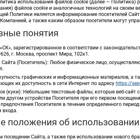
итика использования файлов cookie (далее — Политика) 
ания) файлов cookie и аналогичных технологий на своем в
ей Политики является информирование посетителей Сайта о
Компанией, а также каким образом посетители могут упра
вные понятия
«СК», зарегистрированное в соответствии с законодатель
9626, г. Москва, проспект Мира, 102к1.
 Сайта (Посетитель): Любое физическое лицо, осуществля
л.
купность графических и информационных материалов, а т
ющих их доступность в сети Интернет по адресу
https://sep
ie (куки): Небольшие текстовые файлы, которые веб-сайт 
ли другом устройстве Посетителя при его первом посещени
 предпочтения Посетителя в течение определенного перио
 входа.
е положения об использовании
ом посещении Сайта, а также при использовании нового бр