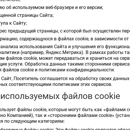
 об используемом веб-браузере и его версии;
щенной страницы Сайта;
упа к Сайту;
адрес предыдущей страницы, с которой был осуществлен пере
мацию, содержащуюся в файлах cookie, в зависимости от 
й анализа использования Сайта и улучшения его функцион
налитики (например, Яндекс.Метрика). В рамках работы т
м файлов cookie, может передаваться и храниться на сер
ие услуги. Обработка данных такими сторонними сервиса
 файлов cookie и политиками конфиденциальности.
я Сайт, Посетитель соглашается на обработку своих данных
ных соответствующими политиками этих сервисов.
 используемых файлов cookie
льзует файлы cookie, которые могут быть как «файлами c
но Компанией), так и «сторонними файлами cookie» (уста
ся по следующим категориям:
еобходимые файлы cookie: Эти файлы cookie являются обя