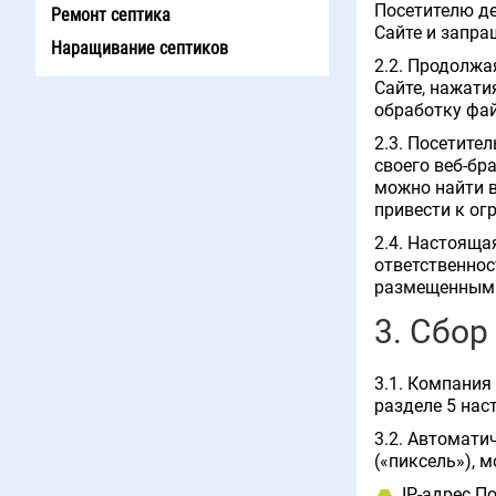
Посетителю д
Ремонт септика
Сайте и запра
Наращивание септиков
2.2. Продолжа
Сайте, нажати
обработку фай
2.3. Посетите
своего веб-бр
можно найти в
привести к ог
2.4. Настояща
ответственнос
размещенным 
3. Сбор
3.1. Компания
разделе 5 нас
3.2. Автомати
(«пиксель»), 
IP-адрес П