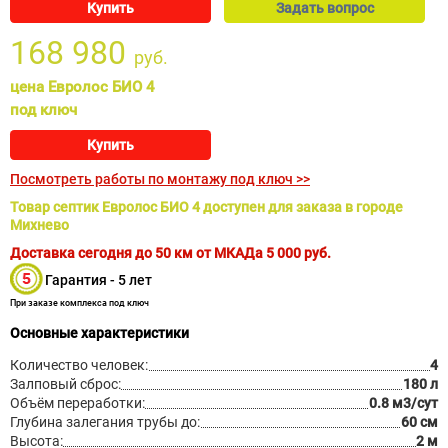
Купить
Задать вопрос
168 980
руб.
цена Евролос БИО 4
под ключ
Купить
Посмотреть работы по монтажу под ключ >>
Товар септик Евролос БИО 4 доступен для заказа в городе
Михнево
Доставка сегодня до 50 км от МКАДа
5 000
руб.
Гарантия - 5 лет
При заказе комплекса под ключ
Основные характеристики
Количество человек:
4
Залповый сброс:
180 л
Объём переработки:
0.8 м3/сут
Глубина залегания трубы до:
60 см
Высота:
2 м