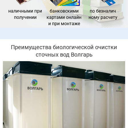
наличными при
банковс
кими
по безналич
получении
картами онлайн
ному расчету
и при монтаже
Преимущества биологической очистки
сточных вод Волгарь