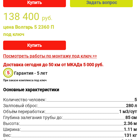
Купить
Задать вопрос
138 400
руб.
цена Волгарь 5 2360 П
под ключ
Купить
Посмотреть работы по монтажу под ключ >>
Доставка сегодня до 50 км от МКАДа
5 000
руб.
Гарантия - 5 лет
При заказе комплекса под ключ
Основные характеристики
Количество человек:
5
Залповый сброс:
280 л
Объём переработки:
1 м3/сут
Глубина залегания трубы до:
85 см
Высота:
2.36 м
Ширина:
1.11 м
Вес:
131 кг