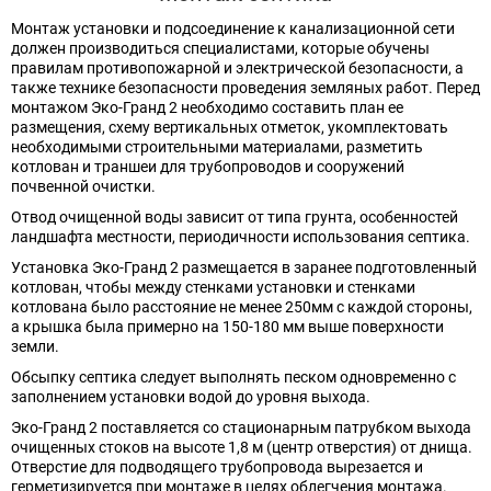
Монтаж установки и подсоединение к канализационной сети
должен производиться специалистами, которые обучены
правилам противопожарной и электрической безопасности, а
также технике безопасности проведения земляных работ. Перед
монтажом Эко-Гранд 2 необходимо составить план ее
размещения, схему вертикальных отметок, укомплектовать
необходимыми строительными материалами, разметить
котлован и траншеи для трубопроводов и сооружений
почвенной очистки.
Отвод очищенной воды зависит от типа грунта, особенностей
ландшафта местности, периодичности использования септика.
Установка Эко-Гранд 2 размещается в заранее подготовленный
котлован, чтобы между стенками установки и стенками
котлована было расстояние не менее 250мм с каждой стороны,
а крышка была примерно на 150-180 мм выше поверхности
земли.
Обсыпку септика следует выполнять песком одновременно с
заполнением установки водой до уровня выхода.
Эко-Гранд 2 поставляется со стационарным патрубком выхода
очищенных стоков на высоте 1,8 м (центр отверстия) от днища.
Отверстие для подводящего трубопровода вырезается и
герметизируется при монтаже в целях облегчения монтажа.